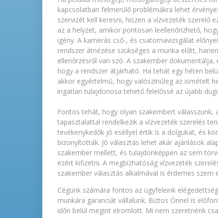
kapcsolatban felmerülő problémákra lehet érvénye
szervizét kell keresni, hiszen a vízvezeték szerelő 
az a helyzet, amikor pontosan leellenőrizhető, hogy 
igény. A kamerás cső-, és csatornavizsgálat előnyei
rendszer átnézése szükséges a munka előtt, hanem
ellenőrzésről van szó. A szakember dokumentálja, és
hogy a rendszer átjárható. Ha tehát egy héten belül 
akkor egyértelmű, hogy valószínűleg az ismételt he
ingatlan tulajdonosa tehető felelőssé az újabb dugu
Fontos tehát, hogy olyan szakembert válasszunk, ak
tapasztalattal rendelkezik a vízvezeték szerelés ter
tevékenykedők jó eséllyel értik is a dolgukat, és k
bizonyították. Jó választás lehet akár ajánlások al
szakember mellett, és tulajdonképpen az sem törvé
ezért kifizetni. A megbízhatóság vízvezeték szerel
szakember választás alkalmával is érdemes szem el
Cégünk számára fontos az ügyfeleink elégedettsége,
munkára garanciát vállalunk. Biztos Önnel is előfo
időn belül megint elromlott. Mi nem szeretnénk csa