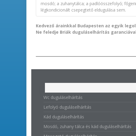
mosdó; a zuhanytálca; a padlóösszefolyó; főgerin
légkondicionált csepegtető eldugulása sem.
Kedvező árainkkal Budapesten az egyik lego
Ne feledje Briák duguláselhárítás garanciával
Wc duguláselhárítás
Lefolyó duguláselhárítás
Kád duguláselhárítás
Mosdó, zuhany tálca és kád duguláselhárítás