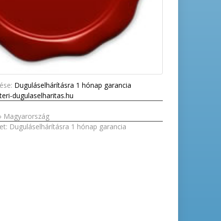
zése:
Duguláselhárításra 1 hónap garancia
eri-dugulaselharitas.hu
»
Magyarország
et:
Duguláselhárításra 1 hónap garancia