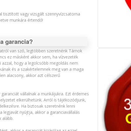
l tisztított vagy vizsgált szennyvízcsatorna
lletve munkára értendő!
 a garancia?
atról van szó, legtöbben szeretnénk Tárnok
. Nincs ez másként akkor sem, ha vízvezeték
ni azzal, hogy a legolcsóbb megoldás nem
unkának és a szakértelemnek meg van a maga
ően alacsony, akkor azt célszerű
garanciát vállalnak a munkájukra. Ezt érdemes
elyzetet elkerülhetünk. Arról is tájékozódjunk,
delkezésre. Ha biztosak szeretnénk lenni
legjavát nyújtja, akkor a garanciavállalás
 alább.
nt, akkor a garanciát kizárólag az ezzel