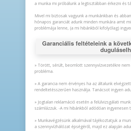
a munka mi próbálunk a legtisztábban érkezni és t
Mivel mi biztosak vagyunk a munkánkban és abban i
hónapos garanciát adunk minden munkára amit mi v
problémája lenne, (a mi hibánkból kifolyólag) ingye
Garanciális feltételeink a követ
duguláselh
» Törött, sérült, beomlott szennyvízvezetékre nem 
probléma.
» A garancia nem érvényes ha az általunk elvégzet
rendeltetésszerűen használja. Tanácsot ingyen adu
» Jogtalan reklamáció esetén a felülvizsgálati mun
számlázzuk. -A mi hibánkból adódóan ingyenesen tör
» Munkavégzésünk alkalmával tájékoztatjuk a munká
a szennyvízhálózat épségéről, majd ez alapján adu