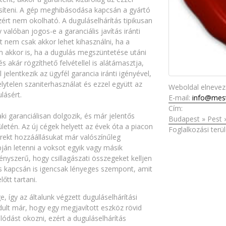
síteni. A gép meghibásodása kapcsán a gyártó
ezért nem okolható. A duguláselhárítás tipikusan
valóban jogos-e a garanciális javítás iránti
t nem csak akkor lehet kihasználni, ha a
 akkor is, ha a dugulás megszüntetése utáni
 akár rögzíthető felvétellel is alátámasztja,
jelentkezik az ügyfél garancia iránti igényével,
lytelen szaniterhasználat és ezzel együtt az
Weboldal elneve
lásért.
E-mail:
info@mest
Cím:
i garanciálisan dolgozik, és már jelentős
Budapest
»
Pest
ületén. Az új cégek helyett az évek óta a piacon
Foglalkozási terül
orrekt hozzáállásukat már valószínűleg
apján letenni a voksot egyik vagy másik
nyszerű, hogy csillagászati összegeket kelljen
és kapcsán is igencsak lényeges szempont, amit
őtt tartani.
 így az általunk végzett duguláselhárítási
rdult már, hogy egy megjavított eszköz rövid
lódást okozni, ezért a duguláselhárítás