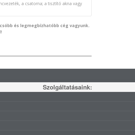
cvezeték, a csatorna; a tisztító akna vagy
lcsóbb és legmegbízhatóbb cég vagyunk.
!
Szolgáltatásaink: