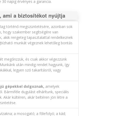
30 napig érvényes a garancia.
 ami a biztosítékot nyújtja
zilag történő megszüntetésére, azonban sok
k, hogy szakember segítségére van
 akik rengeteg tapasztalattal rendelkeznek
megbízható munkát végeznek lehetőleg bontás
ét megőrizzük, és csak akkor végezzünk
 Munkánk után mindig rendet hagyunk, így
ákkal, legyen szó takarításról, vagy
ájú gépekkel dolgoznak,
amelyek
. Bármiféle dugulást elhárítunk, speciális
Akár kültéren, akár beltéren jön létre a
üntetése.
ízakna; a mosogató; a főlefolyó; a kád;