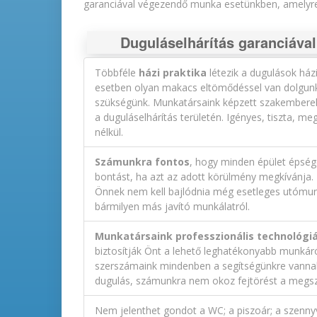
garanciával végezendő munka esetünkben, amelyre 
Duguláselhárítás garanciával,
Többféle
házi praktika
létezik a dugulások há
esetben olyan makacs eltömődéssel van dolgun
szükségünk. Munkatársaink képzett szakemberek,
a duguláselhárítás területén. Igényes, tiszta, 
nélkül.
Számunkra fontos
, hogy minden épület épség
bontást, ha azt az adott körülmény megkívánja.
Önnek nem kell bajlódnia még esetleges utómunk
bármilyen más javító munkálatról.
Munkatársaink professzionális technológi
biztosítják Önt a lehető leghatékonyabb munkáról
szerszámaink mindenben a segítségünkre vannak. 
dugulás, számunkra nem okoz fejtörést a megsz
Nem jelenthet gondot a WC; a piszoár; a szennyv