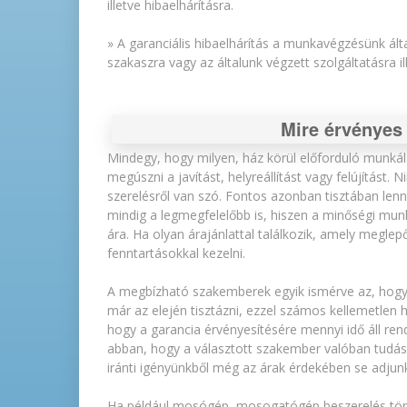
illetve hibaelhárításra.
» A garanciális hibaelhárítás a munkavégzésünk álta
szakaszra vagy az általunk végzett szolgáltatásra i
Mire érvényes
Mindegy, hogy milyen, ház körül előforduló munkál
megúszni a javítást, helyreállítást vagy felújítást
szerelésről van szó. Fontos azonban tisztában len
mindig a legmegfelelőbb is, hiszen a minőségi m
ára. Ha olyan árajánlattal találkozik, amely meglep
fenntartásokkal kezelni.
A megbízható szakemberek egyik ismérve az, hogy 
már az elején tisztázni, ezzel számos kellemetlen h
hogy a garancia érvényesítésére mennyi idő áll ren
abban, hogy a választott szakember valóban tudása 
iránti igényünkből még az árak érdekében se adjunk
Ha például mosógép, mosogatógép beszerelés törté