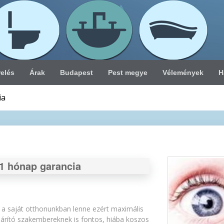
relés
Árak
Budapest
Pest megye
Vélemények
H
ia
 1 hónap garancia
a saját otthonunkban lenne ezért maximális
hárító szakembereknek is fontos, hiába koszos