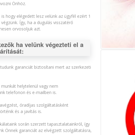
ávozni Önhöz.
s hogy elégedett lesz velünk az ügyfél ezért 1
égzünk. Így, ha a dugulás visszatérő
nesen orvosoljuk azt.
kezők ha velünk végezteti el a
árítását:
tudunk garanciát biztosítani mert az szerkezeti
t munkát helytelenül vagy nem
nk telefonon és e-mailben is.
kavégzést, óradíjas szolgáltatásként
ténik és a javítás is.
lataink során szerzett tapasztalatainkról, így
nk Önnek garanciát az elvégzett szolgáltatásra,