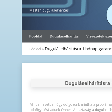
Mesteri duguláselhárítás
Főoldal
Duguláselhárítás
Vízvezeték sze
Duguláselhárításra 1 hónap garanc
Főoldal
»
Duguláselhárításra
Minden esetben úgy dolgozunk mintha a probléma 
odafigyelést adunk Önnek. A tisztaság a dugulásel