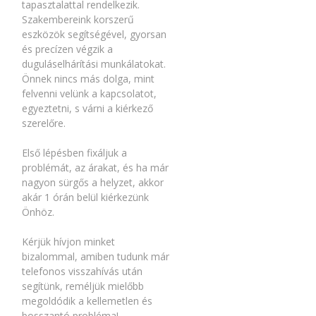
tapasztalattal rendelkezik.
Szakembereink korszerű
eszközök segítségével, gyorsan
és precízen végzik a
duguláselhárítási munkálatokat.
Önnek nincs más dolga, mint
felvenni velünk a kapcsolatot,
egyeztetni, s várni a kiérkező
szerelőre.
Első lépésben fixáljuk a
problémát, az árakat, és ha már
nagyon sürgős a helyzet, akkor
akár 1 órán belül kiérkezünk
Önhöz.
Kérjük hívjon minket
bizalommal, amiben tudunk már
telefonos visszahívás után
segítünk, reméljük mielőbb
megoldódik a kellemetlen és
bosszantó probléma!