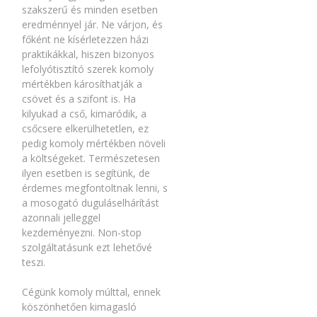
szakszerű és minden esetben
eredménnyel jár. Ne várjon, és
főként ne kísérletezzen házi
praktikákkal, hiszen bizonyos
lefolyótisztító szerek komoly
mértékben károsíthatják a
csövet és a szifont is. Ha
kilyukad a cső, kimaródik, a
csőcsere elkerülhetetlen, ez
pedig komoly mértékben növeli
a költségeket. Természetesen
ilyen esetben is segítünk, de
érdemes megfontoltnak lenni, s
a mosogató duguláselhárítást
azonnali jelleggel
kezdeményezni. Non-stop
szolgáltatásunk ezt lehetővé
teszi.
Cégünk komoly múlttal, ennek
köszönhetően kimagasló