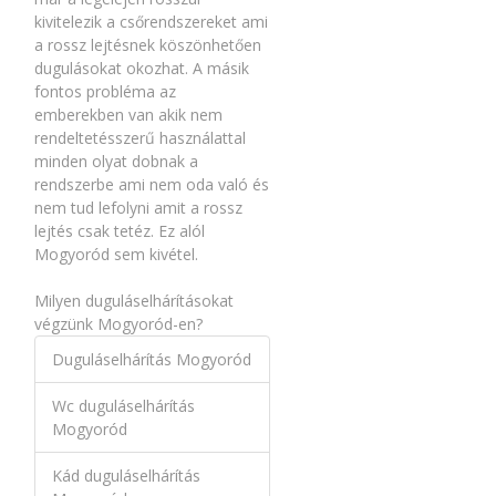
kivitelezik a csőrendszereket ami
a rossz lejtésnek köszönhetően
dugulásokat okozhat. A másik
fontos probléma az
emberekben van akik nem
rendeltetésszerű használattal
minden olyat dobnak a
rendszerbe ami nem oda való és
nem tud lefolyni amit a rossz
lejtés csak tetéz. Ez alól
Mogyoród sem kivétel.
Milyen duguláselhárításokat
végzünk Mogyoród-en?
Duguláselhárítás Mogyoród
Wc duguláselhárítás
Mogyoród
Kád duguláselhárítás