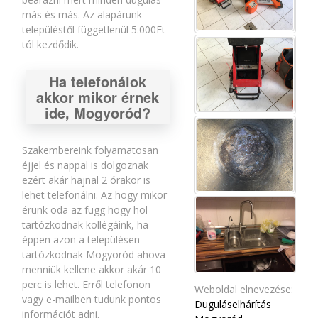
más és más. Az alapárunk
településtől függetlenül 5.000Ft-
tól kezdődik.
Ha telefonálok
akkor mikor érnek
ide, Mogyoród?
Szakembereink folyamatosan
éjjel és nappal is dolgoznak
ezért akár hajnal 2 órakor is
lehet telefonálni. Az hogy mikor
érünk oda az függ hogy hol
tartózkodnak kollégáink, ha
éppen azon a településen
tartózkodnak Mogyoród ahova
menniük kellene akkor akár 10
perc is lehet. Erről telefonon
Weboldal elnevezése:
vagy e-mailben tudunk pontos
Duguláselhárítás
információt adni.