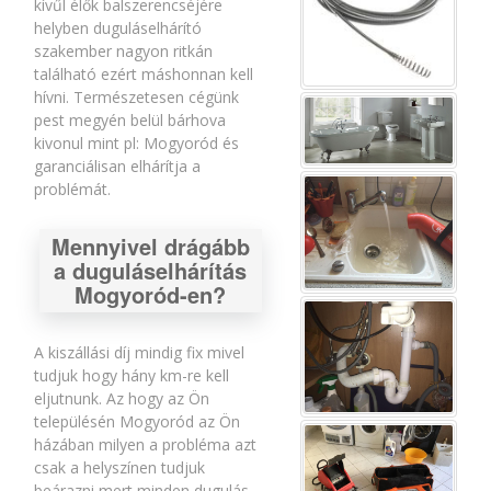
kívűl élők balszerencséjére
helyben duguláselhárító
szakember nagyon ritkán
található ezért máshonnan kell
hívni. Természetesen cégünk
pest megyén belül bárhova
kivonul mint pl: Mogyoród és
garanciálisan elhárítja a
problémát.
Mennyivel drágább
a duguláselhárítás
Mogyoród-en?
A kiszállási díj mindig fix mivel
tudjuk hogy hány km-re kell
eljutnunk. Az hogy az Ön
településén Mogyoród az Ön
házában milyen a probléma azt
csak a helyszínen tudjuk
beárazni mert minden dugulás