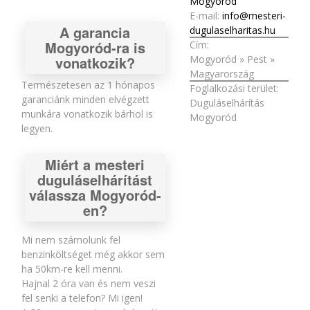
Mogyoród
E-mail:
info@mesteri-
A garancia
dugulaselharitas.hu
Mogyoród-ra is
Cím:
Mogyoród
»
Pest
»
vonatkozik?
Magyarország
Természetesen az 1 hónapos
Foglalkozási terület:
garanciánk minden elvégzett
Duguláselhárítás
munkára vonatkozik bárhol is
Mogyoród
legyen.
Miért a mesteri
duguláselhárítást
válassza Mogyoród-
en?
Mi nem számolunk fel
benzinköltséget még akkor sem
ha 50km-re kell menni.
Hajnal 2 óra van és nem veszi
fel senki a telefon? Mi igen!