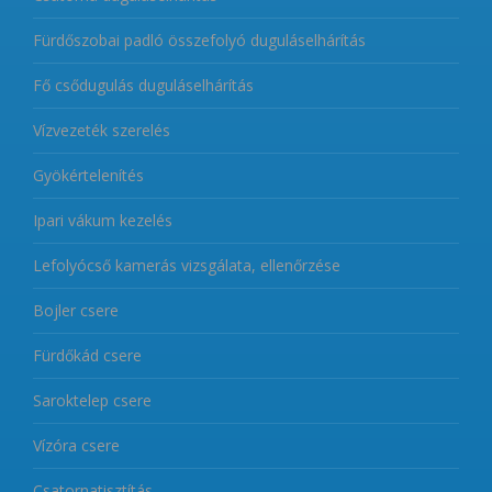
Fürdőszobai padló összefolyó duguláselhárítás
Fő csődugulás duguláselhárítás
Vízvezeték szerelés
Gyökértelenítés
Ipari vákum kezelés
Lefolyócső kamerás vizsgálata, ellenőrzése
Bojler csere
Fürdőkád csere
Saroktelep csere
Vízóra csere
Csatornatisztítás