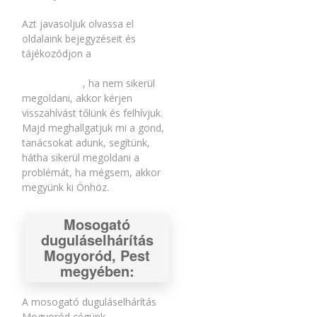
Azt javasoljuk olvassa el
oldalaink bejegyzéseit és
tájékozódjon a
duguláselhárítással
kapcsolatban
, ha nem sikerül
megoldani, akkor kérjen
visszahívást tőlünk és felhívjuk.
Majd meghallgatjuk mi a gond,
tanácsokat adunk, segítünk,
hátha sikerül megoldani a
problémát, ha mégsem, akkor
megyünk ki Önhöz.
Mosogató
duguláselhárítás
Mogyoród, Pest
megyében:
A mosogató duguláselhárítás
Mogyoród cégünk