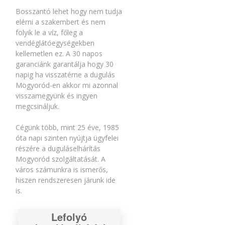
Bosszantó lehet hogy nem tudja
elérni a szakembert és nem
folyik le a víz, főleg a
vendéglátóegységekben
kellemetlen ez. A 30 napos
garanciánk garantálja hogy 30
napig ha visszatérne a dugulás
Mogyoród-en akkor mi azonnal
visszamegyünk és ingyen
megcsináljuk.
Cégünk több, mint 25 éve, 1985
óta napi szinten nyújtja ügyfelei
részére a duguláselhárítás
Mogyoród szolgáltatását. A
város számunkra is ismerős,
hiszen rendszeresen járunk ide
is.
Lefolyó