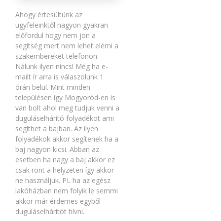
Ahogy értesültünk az
ügyfeleinktől nagyon gyakran
előfordul hogy nem jön a
segítség mert nem lehet elérni a
szakembereket telefonon.
Nálunk ilyen nincs! Még ha e-
mailt ír arra is válaszolunk 1
órán belül. Mint minden
településen így Mogyoród-en is
van bolt ahol meg tudjuk venni a
duguláselhárító folyadékot ami
segíthet a bajban. Az ilyen
folyadékok akkor segítenek ha a
baj nagyon kicsi. Abban az
esetben ha nagy a baj akkor ez
csak ront a helyzeten így akkor
ne használjuk. PL ha az egész
lakóházban nem folyik le semmi
akkor már érdemes egyből
duguláselhárítót hívni.