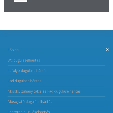
×
Főoldal
Wc duguláselhárítás
Lefolyó duguláselhárítás
Kád duguláselhárítás
Mosdó, zuhany tálca és kád duguláselhárítás
Mosogató duguláselhárítás
Csatorna duguláselhárítás