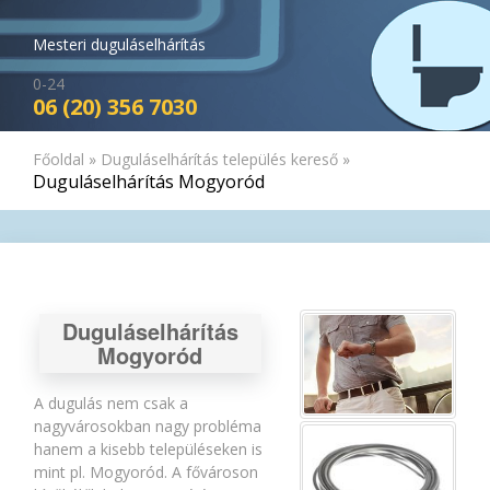
Mesteri duguláselhárítás
0-24
06 (20) 356 7030
Főoldal
»
Duguláselhárítás település kereső
»
Duguláselhárítás Mogyoród
Duguláselhárítás
Mogyoród
A dugulás nem csak a
nagyvárosokban nagy probléma
hanem a kisebb településeken is
mint pl. Mogyoród. A fővároson