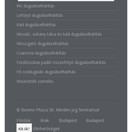
Wc duguláselhárítás
Lefolyó duguláselhárítás
Kád duguláselhárítás
Mosdó, zuhany tálca és kád duguláselhárítás
Mosogató duguláselhárítás
Csatorna duguláselhárítás
Fürdőszobai padló összefolyó duguláselhárítás
Fő csődugulás duguláselhárítás
Vízvezeték szerelés
© Benino-Plussz Bt. Minden jog fenntartva!
Főoldal
Árak
Budapest
Budapest
Elérhetőségek
Kik ők?