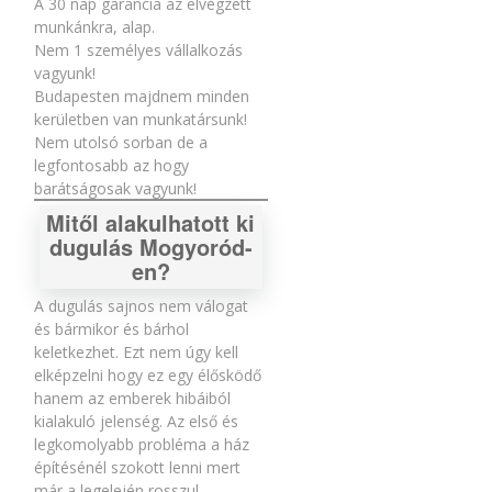
A 30 nap garancia az elvégzett
munkánkra, alap.
Nem 1 személyes vállalkozás
vagyunk!
Budapesten majdnem minden
kerületben van munkatársunk!
Nem utolsó sorban de a
legfontosabb az hogy
barátságosak vagyunk!
Mitől alakulhatott ki
dugulás Mogyoród-
en?
A dugulás sajnos nem válogat
és bármikor és bárhol
keletkezhet. Ezt nem úgy kell
elképzelni hogy ez egy élősködő
hanem az emberek hibáiból
kialakuló jelenség. Az első és
legkomolyabb probléma a ház
építésénél szokott lenni mert
már a legelején rosszul