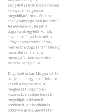
szolgáltatásának köszönhetően
könnyedén és gyorsan
megoldható. Nincs értelme
sokáig várni egy ilyen probléma
felmerülésekor, hiszen a
dugulásnak egyfelől komoly
következményei lehetnek a
lefolyó szerkezetére nézve,
másrészt a dugulás fennállásáig
használni sem lehet a
mosogatót. Keressen minket
azonnal! Megoldjuk!
Duguláselhárítás Mogyoród: Ez
azt jelenti, hogy amint felvette
velünk a kapcsolatot, a
megbeszélt időpontban
kiszállunk, s szakembereink
megoldják a felmerült
problémát. A hibaelhárítás
többnyire gyors, garantáltan