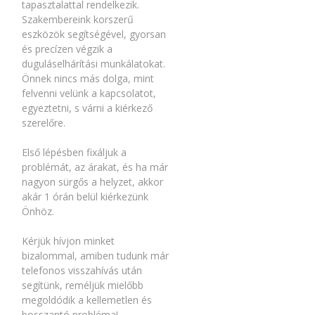
tapasztalattal rendelkezik.
Szakembereink korszerű
eszközök segítségével, gyorsan
és precízen végzik a
duguláselhárítási munkálatokat.
Önnek nincs más dolga, mint
felvenni velünk a kapcsolatot,
egyeztetni, s várni a kiérkező
szerelőre.
Első lépésben fixáljuk a
problémát, az árakat, és ha már
nagyon sürgős a helyzet, akkor
akár 1 órán belül kiérkezünk
Önhöz.
Kérjük hívjon minket
bizalommal, amiben tudunk már
telefonos visszahívás után
segítünk, reméljük mielőbb
megoldódik a kellemetlen és
bosszantó probléma!