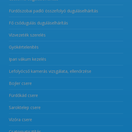
Fürdőszobai padló összefolyó duguláselhárítás
Fő csődugulás duguláselhárítás
Vízvezeték szerelés
Gyökértelenítés
Ipari vákum kezelés
Lefolyócső kamerás vizsgálata, ellenőrzése
Bojler csere
Fürdőkád csere
Saroktelep csere
Vízóra csere
Csatornatisztítás