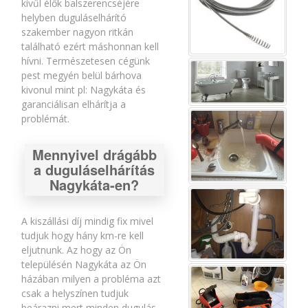
kívűl élők balszerencséjére
helyben duguláselhárító
szakember nagyon ritkán
található ezért máshonnan kell
hívni. Természetesen cégünk
pest megyén belül bárhova
kivonul mint pl: Nagykáta és
garanciálisan elhárítja a
problémát.
Mennyivel drágább
a duguláselhárítás
Nagykáta-en?
A kiszállási díj mindig fix mivel
tudjuk hogy hány km-re kell
eljutnunk. Az hogy az Ön
településén Nagykáta az Ön
házában milyen a probléma azt
csak a helyszínen tudjuk
beárazni mert minden dugulás