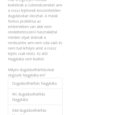
kivitelezik a csőrendszereket ami
a rossz lejtésnek köszönhetően
dugulásokat okozhat. A másik
fontos probléma az
emberekben van akik nem
rendeltetésszerű használattal
minden olyat dobnak a
rendszerbe ami nem oda való és
nem tud lefolyni amit a rossz
lejtés csak tetéz. Ez alól
Nagykáta sem kivétel.
Milyen duguláselhárításokat
végzünk Nagykáta-en?
Duguláselhárítás Nagykáta
Wc duguláselhárítás
Nagykáta
Kád duguláselhárítás