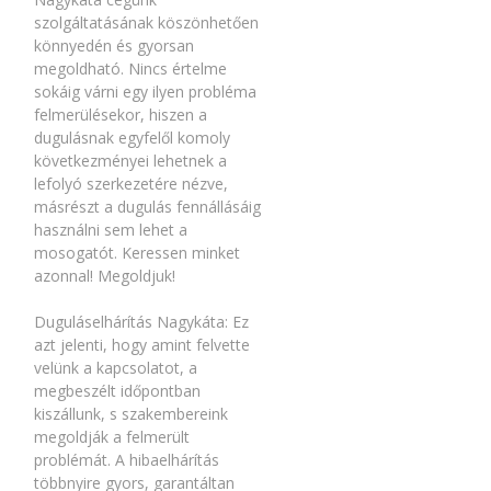
szolgáltatásának köszönhetően
könnyedén és gyorsan
megoldható. Nincs értelme
sokáig várni egy ilyen probléma
felmerülésekor, hiszen a
dugulásnak egyfelől komoly
következményei lehetnek a
lefolyó szerkezetére nézve,
másrészt a dugulás fennállásáig
használni sem lehet a
mosogatót. Keressen minket
azonnal! Megoldjuk!
Duguláselhárítás Nagykáta: Ez
azt jelenti, hogy amint felvette
velünk a kapcsolatot, a
megbeszélt időpontban
kiszállunk, s szakembereink
megoldják a felmerült
problémát. A hibaelhárítás
többnyire gyors, garantáltan