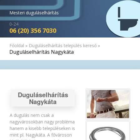
Mesteri duguláselhárítás
0-24
06 (20) 356 7030
Főoldal
»
Duguláselhárítás település kereső
»
Duguláselhárítás Nagykáta
Duguláselhárítás
Nagykáta
A dugulás nem csak a
nagyvárosokban nagy probléma
hanem a kisebb településeken is
mint pl. Nagykáta. A fővároson