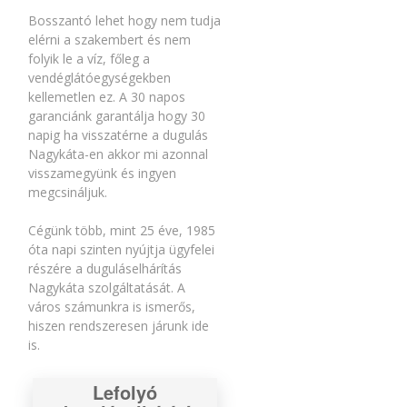
Bosszantó lehet hogy nem tudja
elérni a szakembert és nem
folyik le a víz, főleg a
vendéglátóegységekben
kellemetlen ez. A 30 napos
garanciánk garantálja hogy 30
napig ha visszatérne a dugulás
Nagykáta-en akkor mi azonnal
visszamegyünk és ingyen
megcsináljuk.
Cégünk több, mint 25 éve, 1985
óta napi szinten nyújtja ügyfelei
részére a duguláselhárítás
Nagykáta szolgáltatását. A
város számunkra is ismerős,
hiszen rendszeresen járunk ide
is.
Lefolyó