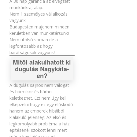
A 30 nap garancia az elvégzett
munkánkra, alap.
Nem 1 személyes vállalkozás
vagyunk!
Budapesten majdnem minden
kerületben van munkatársunk!
Nem utolsó sorban de a
legfontosabb az hogy
barátságosak vagyunk!
Mitől alakulhatott ki
dugulás Nagykáta-
en?
A dugulás sajnos nem válogat
és bármikor és bárhol
keletkezhet. Ezt nem úgy kell
elképzelni hogy ez egy élősködő
hanem az emberek hibáiból
kialakuló jelenség. Az első és
legkomolyabb probléma a ház
építésénél szokott lenni mert
már a legelején rosszul