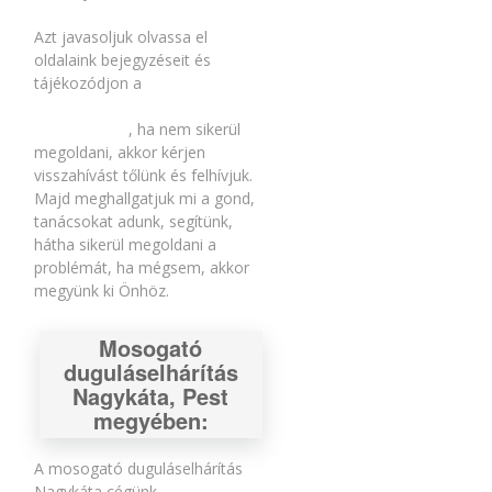
Azt javasoljuk olvassa el
oldalaink bejegyzéseit és
tájékozódjon a
duguláselhárítással
kapcsolatban
, ha nem sikerül
megoldani, akkor kérjen
visszahívást tőlünk és felhívjuk.
Majd meghallgatjuk mi a gond,
tanácsokat adunk, segítünk,
hátha sikerül megoldani a
problémát, ha mégsem, akkor
megyünk ki Önhöz.
Mosogató
duguláselhárítás
Nagykáta, Pest
megyében:
A mosogató duguláselhárítás
Nagykáta cégünk