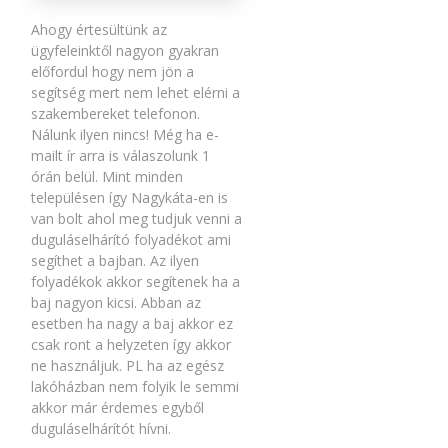
Ahogy értesültünk az
ügyfeleinktől nagyon gyakran
előfordul hogy nem jön a
segítség mert nem lehet elérni a
szakembereket telefonon.
Nálunk ilyen nincs! Még ha e-
mailt ír arra is válaszolunk 1
órán belül. Mint minden
településen így Nagykáta-en is
van bolt ahol meg tudjuk venni a
duguláselhárító folyadékot ami
segíthet a bajban. Az ilyen
folyadékok akkor segítenek ha a
baj nagyon kicsi. Abban az
esetben ha nagy a baj akkor ez
csak ront a helyzeten így akkor
ne használjuk. PL ha az egész
lakóházban nem folyik le semmi
akkor már érdemes egyből
duguláselhárítót hívni.