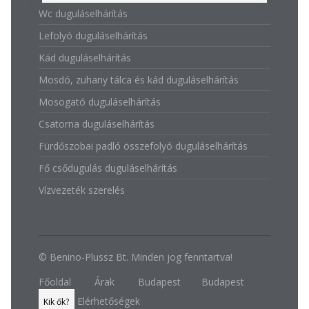
Wc duguláselhárítás
Lefolyó duguláselhárítás
Kád duguláselhárítás
Mosdó, zuhany tálca és kád duguláselhárítás
Mosogató duguláselhárítás
Csatorna duguláselhárítás
Fürdőszobai padló összefolyó duguláselhárítás
Fő csődugulás duguláselhárítás
Vízvezeték szerelés
© Benino-Plussz Bt. Minden jog fenntartva!
Főoldal
Árak
Budapest
Budapest
Elérhetőségek
Kik ők?