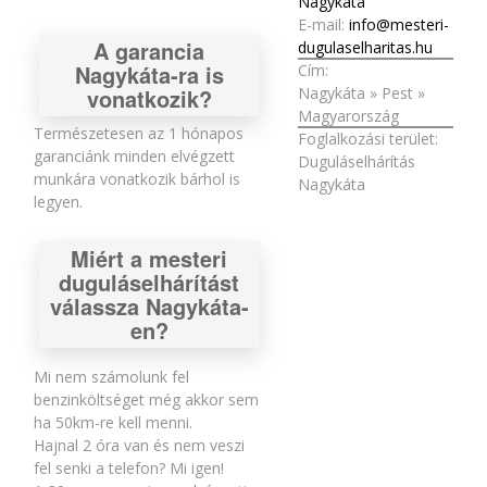
Nagykáta
E-mail:
info@mesteri-
A garancia
dugulaselharitas.hu
Nagykáta-ra is
Cím:
Nagykáta
»
Pest
»
vonatkozik?
Magyarország
Természetesen az 1 hónapos
Foglalkozási terület:
garanciánk minden elvégzett
Duguláselhárítás
munkára vonatkozik bárhol is
Nagykáta
legyen.
Miért a mesteri
duguláselhárítást
válassza Nagykáta-
en?
Mi nem számolunk fel
benzinköltséget még akkor sem
ha 50km-re kell menni.
Hajnal 2 óra van és nem veszi
fel senki a telefon? Mi igen!