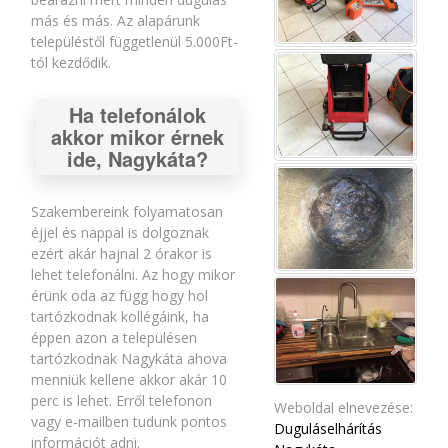
más és más. Az alapárunk
településtől függetlenül 5.000Ft-
tól kezdődik.
Ha telefonálok
akkor mikor érnek
ide, Nagykáta?
Szakembereink folyamatosan
éjjel és nappal is dolgoznak
ezért akár hajnal 2 órakor is
lehet telefonálni. Az hogy mikor
érünk oda az függ hogy hol
tartózkodnak kollégáink, ha
éppen azon a településen
tartózkodnak Nagykáta ahova
menniük kellene akkor akár 10
perc is lehet. Erről telefonon
Weboldal elnevezése:
vagy e-mailben tudunk pontos
Duguláselhárítás
információt adni.