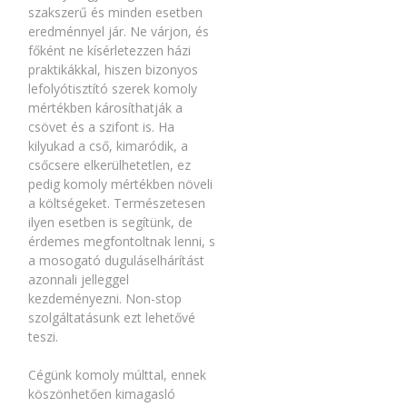
szakszerű és minden esetben
eredménnyel jár. Ne várjon, és
főként ne kísérletezzen házi
praktikákkal, hiszen bizonyos
lefolyótisztító szerek komoly
mértékben károsíthatják a
csövet és a szifont is. Ha
kilyukad a cső, kimaródik, a
csőcsere elkerülhetetlen, ez
pedig komoly mértékben növeli
a költségeket. Természetesen
ilyen esetben is segítünk, de
érdemes megfontoltnak lenni, s
a mosogató duguláselhárítást
azonnali jelleggel
kezdeményezni. Non-stop
szolgáltatásunk ezt lehetővé
teszi.
Cégünk komoly múlttal, ennek
köszönhetően kimagasló