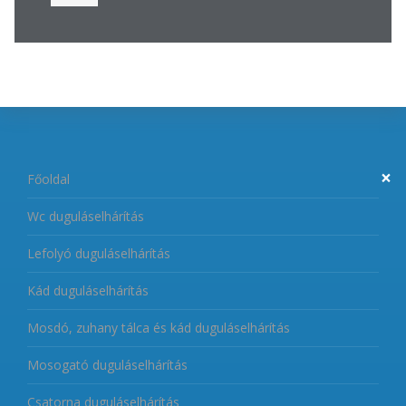
×
Főoldal
Wc duguláselhárítás
Lefolyó duguláselhárítás
Kád duguláselhárítás
Mosdó, zuhany tálca és kád duguláselhárítás
Mosogató duguláselhárítás
Csatorna duguláselhárítás